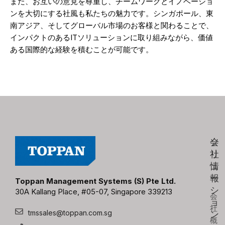
また、お互いの意見を尊重し、チームワークとイノベーショ
ンを大切にする社風も私たちの魅力です。シンガポール、東
南アジア、そしてグローバル市場のお客様と関わることで、
インパクトのあるITソリューションに取り組みながら、価値
ある国際的な経験を積むことが可能です。
会
ソ
社
リ
情
ュ
報
ー
Toppan Management Systems (S) Pte Ltd.
シ
30A Kallang Place, #05-07, Singapore 339213
会
ョ
社
tmssales@toppan.com.sg
ン
概