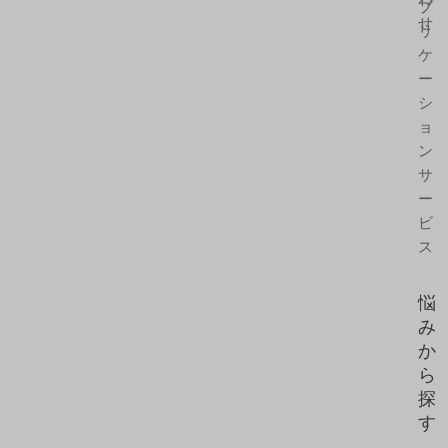
プ
せ
リ
ケ
ー
シ
ョ
ン
サ
ー
ビ
ス
悩
み
か
ら
探
す