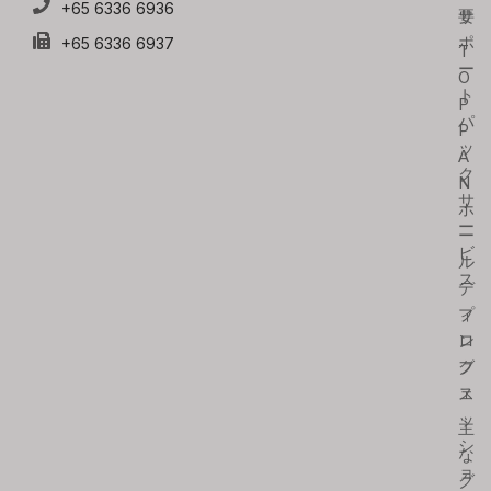
+65 6336 6936
要
サ
ポ
+65 6336 6937
T
ー
O
ト
P
パ
P
ッ
A
ク
N
サ
ホ
ー
ー
ビ
ル
ス
デ
ィ
プ
ン
ロ
グ
フ
ス
ェ
ッ
主
シ
な
ョ
グ