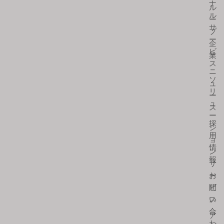
ナ
ル
ル
ー
サ
プ
ー
企
ビ
業
ス
ニ
ソ
ュ
リ
ー
ュ
ス
ー
採
シ
用
ョ
情
ン
報
サ
お
ー
問
ビ
い
ス
合
ア
わ