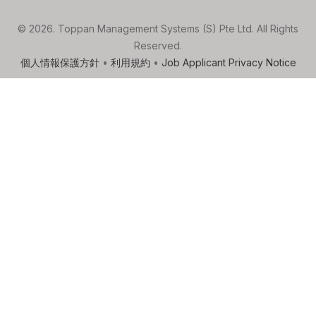
© 2026. Toppan Management Systems (S) Pte Ltd. All Rights
Reserved.
個人情報保護方針
•
利用規約
•
Job Applicant Privacy Notice